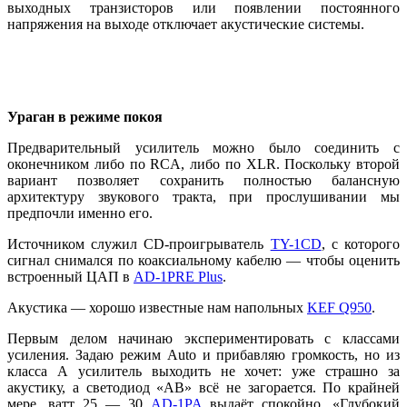
выходных транзисторов или появлении постоянного
напряжения на выходе отключает акустические системы.
Ураган в режиме покоя
Предварительный усилитель можно было соединить с
оконечником либо по RCA, либо по XLR. Поскольку второй
вариант позволяет сохранить полностью балансную
архитектуру звукового тракта, при прослушивании мы
предпочли именно его.
Источником служил CD-проигрыватель
TY-1CD
, с которого
сигнал снимался по коаксиальному кабелю — чтобы оценить
встроенный ЦАП в
AD-1PRE Plus
.
Акустика — хорошо известные нам напольных
KEF Q950
.
Первым делом начинаю экспериментировать с классами
усиления. Задаю режим Auto и прибавляю громкость, но из
класса А усилитель выходить не хочет: уже страшно за
акустику, а светодиод «АВ» всё не загорается. По крайней
мере, ватт 25 — 30
AD-1PA
выдаёт спокойно. «Глубокий