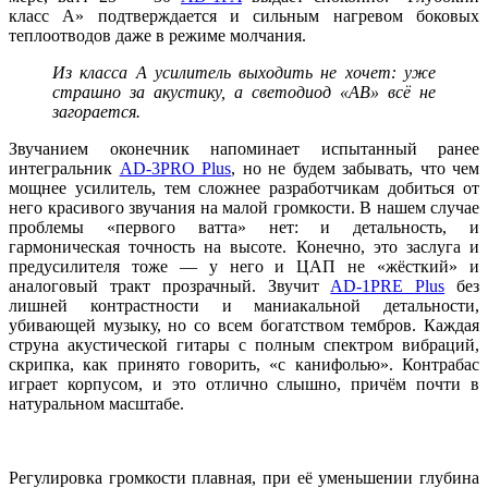
класс А» подтверждается и сильным нагревом боковых
теплоотводов даже в режиме молчания.
Из класса А усилитель выходить не хочет: уже
страшно за акустику, а светодиод «АВ» всё не
загорается.
Звучанием оконечник напоминает испытанный ранее
интегральник
AD-3PRO Plus
, но не будем забывать, что чем
мощнее усилитель, тем сложнее разработчикам добиться от
него красивого звучания на малой громкости. В нашем случае
проблемы «первого ватта» нет: и детальность, и
гармоническая точность на высоте. Конечно, это заслуга и
предусилителя тоже — у него и ЦАП не «жёсткий» и
аналоговый тракт прозрачный. Звучит
AD-1PRE Plus
без
лишней контрастности и маниакальной детальности,
убивающей музыку, но со всем богатством тембров. Каждая
струна акустической гитары с полным спектром вибраций,
скрипка, как принято говорить, «с канифолью». Контрабас
играет корпусом, и это отлично слышно, причём почти в
натуральном масштабе.
Регулировка громкости плавная, при её уменьшении глубина