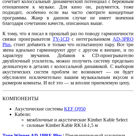
сочетает колоссальный динамический потенциал с бережным
отношением к музыке. Для кино он, разумеется, тоже
подходит, особенно если вы часто смотрите концертные
программы. Жанр в данном случае не имеет значения
благодаря сочетанию качеств, описанных выше.
К тому, что я писал в прошлый раз по поводу гармоничности
связки проигрывателя
TY-1CD
с интегральником
AD-3PRO
Plus
, стоит добавить и только что испытанную пару. Все три
звена идеально гармонируют друг с другом и внешне, и по
характеру звучания. Добавив к CD-проигрывателю
двухблочный усилитель, можно получить систему предельно
деликатную в деталях с колоссальной динамикой. С выбором
акустических систем проблем не возникнет — он будет
обусловлен исключительно вашим музыкальным вкусом и
размером комнаты. И всё это — за вполне приемлемую цену.
КОМПОНЕНТЫ
Акустические системы
KEF Q950
Кабели:
межблочные и акустические Kimber Kable Select
силовые Kimber Kable RK14-1,5 м
Tone Winner AD-1PRE Plus
| Предварительный усилитель