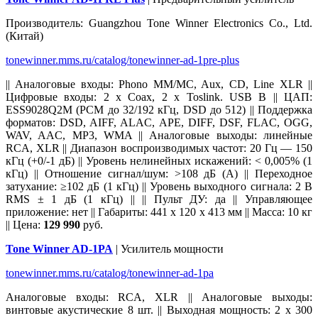
Производитель: Guangzhou Tone Winner Electronics Co., Ltd.
(Китай)
tonewinner.mms.ru/catalog/tonewinner-ad-1pre-plus
|| Аналоговые входы: Phono MM/MC, Aux, CD, Line XLR ||
Цифровые входы: 2 x Coax, 2 x Toslink. USB B || ЦАП:
ESS9028Q2M (PCM до 32/192 кГц, DSD до 512) || Поддержка
форматов: DSD, AIFF, ALAC, APE, DIFF, DSF, FLAC, OGG,
WAV, AAC, MP3, WMA || Аналоговые выходы: линейные
RCA, XLR || Диапазон воспроизводимых частот: 20 Гц — 150
кГц (+0/-1 дБ) || Уровень нелинейных искажений: < 0,005% (1
кГц) || Отношение сигнал/шум: >108 дБ (А) || Переходное
затухание: ≥102 дБ (1 кГц) || Уровень выходного сигнала: 2 В
RMS ± 1 дБ (1 кГц) || || Пульт ДУ: да || Управляющее
приложение: нет || Габариты: 441 x 120 x 413 мм || Масса: 10 кг
|| Цена:
129 990
руб.
Tone Winner AD-1PA
| Усилитель мощности
tonewinner.mms.ru/catalog/tonewinner-ad-1pa
Аналоговые входы: RCA, XLR || Аналоговые выходы:
винтовые акустические 8 шт. || Выходная мощность: 2 x 300