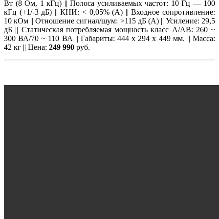
Вт (8 Ом, 1 кГц) || Полоса усиливаемых частот: 10 Гц — 100
кГц (+1/-3 дБ) || КНИ: < 0,05% (А) || Входное сопротивление:
10 кОм || Отношение сигнал/шум: >115 дБ (А) || Усиление: 29,5
дБ || Статическая потребляемая мощность класс А/АВ: 260 ~
300 ВА/70 ~ 110 ВА || Габариты: 444 x 294 x 449 мм. || Масса:
42 кг || Цена:
249 990
руб.