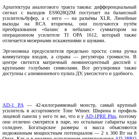
Архитектура аналогового тракта такова: дифференциальный
сигнал с выходов ES9028Q2M поступает на балансный
усилитель/буфер, а с него — на разъёмы XLR. Линейные
выходы на RCA вторичны, они получаются путём
преобразования «баланс в небаланс» сумматором на
операционном усилителе TI ОРА 1612, который также
отличается мизерными искажениями и шумами.
Эргономика предусилителя предельно проста: слева ручка
коммутатора входов, а справа — регулятора громкости. В
центре светится матричный люминесцентный дисплей с
крупными голубыми символами. Все регулировки также
доступны с алюминиевого пульта ДУ, увесистого и удобного.
AD-1 PA
— 42-килограммовый монстр, самый крупный
усилитель в ассортименте Tone Winner. Ширина и профиль
лицевой панели у него те же, что и у
AD-1PRE Plus
, поэтому
они отлично смотрятся в паре, но остальные габариты куда
солиднее. Богатырские размеры и масса объясняются
недюжинным мощностным потенциалом — 2 х 300 Вт на 8
Омах. Как и в недавно испытанном интегральнике
AD-3PRO