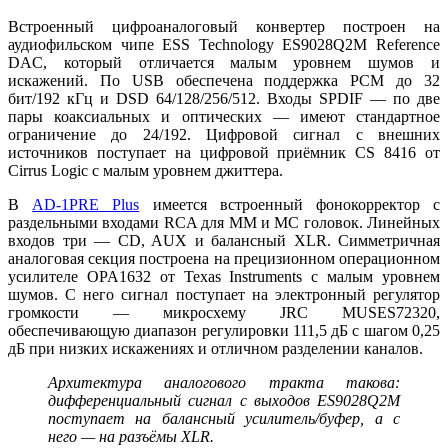
Встроенный цифроаналоговый конвертер построен на
аудиофильском чипе ESS Technology ES9028Q2M Reference
DAC, который отличается малым уровнем шумов и
искажений. По USB обеспечена поддержка PCM до 32
бит/192 кГц и DSD 64/128/256/512. Входы SPDIF — по две
пары коаксиальных и оптических — имеют стандартное
ограничение до 24/192. Цифровой сигнал с внешних
источников поступает на цифровой приёмник CS 8416 от
Cirrus Logic с малым уровнем джиттера.
В
AD-1PRE Plus
имеется встроенный фонокорректор с
раздельными входами RCA для ММ и МС головок. Линейных
входов три — CD, AUX и балансный XLR. Симметричная
аналоговая секция построена на прецизионном операционном
усилителе OPA1632 от Texas Instruments с малым уровнем
шумов. С него сигнал поступает на электронный регулятор
громкости — микросхему JRC MUSES72320,
обеспечивающую диапазон регулировки 111,5 дБ с шагом 0,25
дБ при низких искажениях и отличном разделении каналов.
Архитектура аналогового тракта такова:
дифференциальный сигнал с выходов ES9028Q2M
поступает на балансный усилитель/буфер, а с
него — на разъёмы XLR.