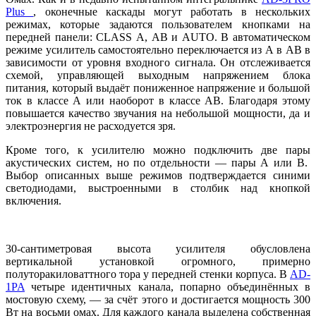
Plus
, оконечные каскады могут работать в нескольких
режимах, которые задаются пользователем кнопками на
передней панели: CLASS А, AB и AUTO. В автоматическом
режиме усилитель самостоятельно переключается из А в АВ в
зависимости от уровня входного сигнала. Он отслеживается
схемой, управляющей выходным напряжением блока
питания, который выдаёт пониженное напряжение и большой
ток в классе А или наоборот в классе АВ. Благодаря этому
повышается качество звучания на небольшой мощности, да и
электроэнергия не расходуется зря.
Кроме того, к усилителю можно подключить две пары
акустических систем, но по отдельности — пары А или В.
Выбор описанных выше режимов подтверждается синими
светодиодами, выстроенными в столбик над кнопкой
включения.
30-сантиметровая высота усилителя обусловлена
вертикальной установкой огромного, примерно
полуторакиловаттного тора у передней стенки корпуса. В
AD-
1PA
четыре идентичных канала, попарно объединённых в
мостовую схему, — за счёт этого и достигается мощность 300
Вт на восьми омах. Для каждого канала выделена собственная