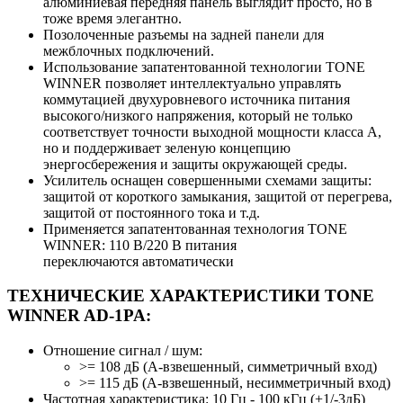
алюминиевая передняя панель выглядит просто, но в
тоже время элегантно.
Позолоченные разъемы на задней панели для
межблочных подключений.
Использование запатентованной технологии TONE
WINNER позволяет интеллектуально управлять
коммутацией двухуровневого источника питания
высокого/низкого напряжения, который не только
соответствует точности выходной мощности класса А,
но и поддерживает зеленую концепцию
энергосбережения и защиты окружающей среды.
Усилитель оснащен совершенными схемами защиты:
защитой от короткого замыкания, защитой от перегрева,
защитой от постоянного тока и т.д.
Применяется запатентованная технология TONE
WINNER: 110 В/220 В питания
переключаются автоматически
ТЕХНИЧЕСКИЕ ХАРАКТЕРИСТИКИ TONE
WINNER AD-1PA:
Отношение сигнал / шум:
>= 108 дБ (A-взвешенный, симметричный вход)
>= 115 дБ (A-взвешенный, несимметричный вход)
Частотная характеристика: 10 Гц - 100 кГц (+1/-3дБ)