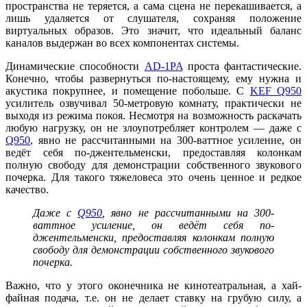
пространства не теряется, а сама сцена не перекашивается, а
лишь удаляется от слушателя, сохраняя положение
виртуальных образов. Это значит, что идеальный баланс
каналов выдержан во всех компонентах системы.
Динамические способности
AD-1PA
проста фантастические.
Конечно, чтобы развернуться по-настоящему, ему нужна и
акустика покрупнее, и помещение побольше. С
KEF Q950
усилитель озвучивал 50-метровую комнату, практически не
выходя из режима покоя. Несмотря на возможность раскачать
любую нагрузку, он не злоупотребляет контролем — даже с
Q950
, явно не рассчитанными на 300-ваттное усиление, он
ведёт себя по-джентельменски, предоставляя колонкам
полную свободу для демонстрации собственного звукового
почерка. Для такого тяжеловеса это очень ценное и редкое
качество.
Даже с
Q950
, явно не рассчитанными на 300-
ваттное усиление, он ведёт себя по-
джентельменски, предоставляя колонкам полную
свободу для демонстрации собственного звукового
почерка.
Важно, что у этого оконечника не кинотеатральная, а хай-
файная подача, т.е. он не делает ставку на грубую силу, а