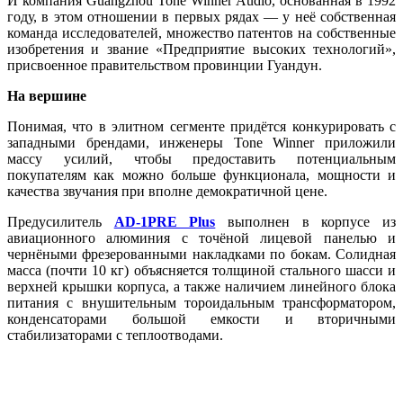
И компания Guangzhou Tone Winner Audio, основанная в 1992
году, в этом отношении в первых рядах — у неё собственная
команда исследователей, множество патентов на собственные
изобретения и звание «Предприятие высоких технологий»,
присвоенное правительством провинции Гуандун.
На вершине
Понимая, что в элитном сегменте придётся конкурировать с
западными брендами, инженеры Tone Winner приложили
массу усилий, чтобы предоставить потенциальным
покупателям как можно больше функционала, мощности и
качества звучания при вполне демократичной цене.
Предусилитель
AD-1PRE Plus
выполнен в корпусе из
авиационного алюминия с точёной лицевой панелью и
чернёными фрезерованными накладками по бокам. Солидная
масса (почти 10 кг) объясняется толщиной стального шасси и
верхней крышки корпуса, а также наличием линейного блока
питания с внушительным тороидальным трансформатором,
конденсаторами большой емкости и вторичными
стабилизаторами с теплоотводами.