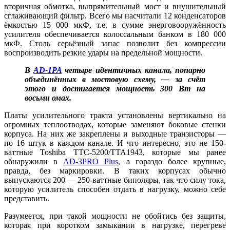
вторичная обмотка, выпрямительный мост и внушительный
сглаживающий фильтр. Всего мы насчитали 12 конденсаторов
ёмкостью 15 000 мкФ, т.е. в сумме энерговооружённость
усилителя обеспечивается колоссальным банком в 180 000
мкФ. Столь серьёзный запас позволит без компрессии
воспроизводить резкие удары на предельной мощности.
В
AD-1PA
четыре идентичных канала, попарно
объединённых в мостовую схему, — за счёт
этого и достигается мощность 300 Вт на
восьми омах.
Платы усилительного тракта установлены вертикально на
огромных теплоотводах, которые заменяют боковые стенки
корпуса. На них же закреплены и выходные транзисторы —
по 16 штук в каждом канале. И что интересно, это не 150-
ваттные Toshiba TTC-5200/TTA1943, которые мы ранее
обнаружили в
AD-3PRO Plus
, а гораздо более крупные,
правда, без маркировки. В таких корпусах обычно
выпускаются 200 — 250-ваттные биполяры, так что силу тока,
которую усилитель способен отдать в нагрузку, можно себе
представить.
Разумеется, при такой мощности не обойтись без защиты,
которая при коротком замыкании в нагрузке, перегреве