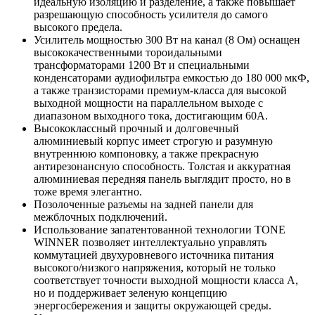
идеальную изоляцию и разделение, а также повышает
разрешающую способность усилителя до самого
высокого предела.
Усилитель мощностью 300 Вт на канал (8 Ом) оснащен
высококачественными тороидальными
трансформаторами 1200 Вт и специальными
конденсаторами аудиофильтра емкостью до 180 000 мкФ,
а также транзисторами премиум-класса для высокой
выходной мощности на параллельном выходе с
диапазоном выходного тока, достигающим 60A.
Высококлассный прочный и долговечный
алюминиевый корпус имеет строгую и разумную
внутреннюю компоновку, а также прекрасную
антирезонансную способность. Толстая и аккуратная
алюминиевая передняя панель выглядит просто, но в
тоже время элегантно.
Позолоченные разъемы на задней панели для
межблочных подключений.
Использование запатентованной технологии TONE
WINNER позволяет интеллектуально управлять
коммутацией двухуровневого источника питания
высокого/низкого напряжения, который не только
соответствует точности выходной мощности класса А,
но и поддерживает зеленую концепцию
энергосбережения и защиты окружающей среды.