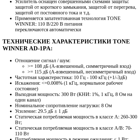
Усилитель оснащен совершенными схемами защиты:
защитой от короткого замыкания, защитой от перегрева,
защитой от постоянного тока и т.д.
Применяется запатентованная технология TONE
WINNER: 110 В/220 В питания
переключаются автоматически
ТЕХНИЧЕСКИЕ ХАРАКТЕРИСТИКИ TONE
WINNER AD-1PA:
Отношение сигнал / шум:
>= 108 дБ (A-взвешенный, симметричный вход)
>= 115 дБ (A-взвешенный, несимметричный вход)
Частотная характеристика: 10 Гц - 100 кГц (+1/-3дБ)
Искажения: <=0.008% (1 кГц, нормальное рабочее
состояние)
Выходная мощность: 300 Вт (КНИ: 1%, 1 кГц, 8 Ом на
один канал)
Номинальное сопротивление нагрузки: 8 Ом
Усиление: 29.5 дБ ± 1 дБ
Статическая потребляемая мощность в классе А: 260-300
Вт;
Статическая потребляемая мощность в классе А/В: 70-
110 Вт
Потребляемая мощность в режиме ожидания: < 1 Вт;