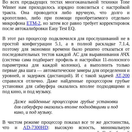
Во всех предыдущих тестах многоканальной техники Tone
Winner нам приходилось изрядно повозиться с настройкой
тракта. Она проводится либо вручную, что долго и
кропотливо, либо при помощи приобретаемого отдельно
микрофона
ETM-2
, но затем все равно требует корректировок
после автокалибровки Easy Test EQ.
В этот раз процессор подключился для прослушиваний не в
простой конфигурации 5.1, а в полной раскладке 7.1.4,
поэтому для экономии времени было решено отказаться от
последовательных тестов каждой АС для выравнивания АЧХ
(система сама подбирает профиль и настройки 11-полосного
параметрика для каждой колонки), а выполнить только
первые два шага — автоматические замеры для определения и
уровней, и задержек (дистанций). И с такой задачей
AT-200
справился отлично. Даже найденные процессором грубые
установки для сабвуфера оказались вполне подходящими и
под кино, и под музыку.
Даже найденные процессором грубые установки
для сабвуфера оказались вполне подходящими и под
кино, и под музыку.
В чистом режиме процессор показал все те же достоинства,
что и
AD-7300HD
: высокую ясность, минимальную