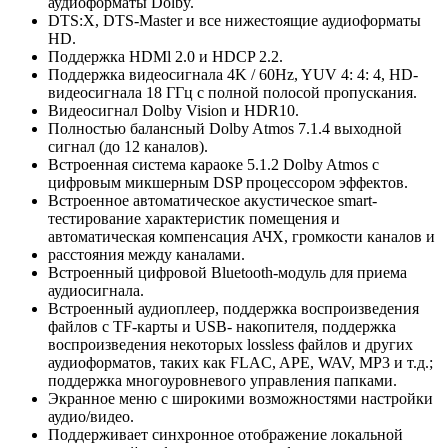
аудиоформаты Dolby.
DTS:X, DTS-Master и все нижестоящие аудиоформаты
HD.
Поддержка HDMl 2.0 и HDCP 2.2.
Поддержка видеосигнала 4K / 60Hz, YUV 4: 4: 4, HD-
видеосигнала 18 ГГц с полной полосой пропускания.
Видеосигнал Dolby Vision и HDR10.
Полностью балансный Dolby Atmos 7.1.4 выходной
сигнал (до 12 каналов).
Встроенная система караоке 5.1.2 Dolby Atmos с
цифровым микшерным DSP процессором эффектов.
Встроенное автоматическое акустическое smart-
тестирование характеристик помещения и
автоматическая компенсация АЧХ, громкости каналов и
расстояния между каналами.
Встроенный цифровой Bluetooth-модуль для приема
аудиосигнала.
Встроенный аудиоплеер, поддержка воспроизведения
файлов с TF-карты и USB- накопителя, поддержка
воспроизведения некоторых lossless файлов и других
аудиоформатов, таких как FLAC, APE, WAV, MP3 и т.д.;
поддержка многоуровневого управления папками.
Экранное меню с широкими возможностями настройки
аудио/видео.
Поддерживает синхронное отображение локальной