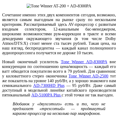
Сочетание именно этих двух компонентов сегодня, возможно,
является самым выгодным на рынке сразу по нескольким
критериям. Рассматриваемый здесь AV-процессор с развитым
входным селектором, 12-канальным бас-менеджером,
широкими возможностями рум-коррекции в тракте и всеми
декодерами окружающего звучания (в том числе Dolby
Atmos/DTS:X) стоит менее ста тысяч рублей. Такая цена, на
наш взгляд, беспрецедентна — каждый канал полноценного
аудиопроцессинга получается не дороже 10 тысяч.
Новый оконечный усилитель
Tone Winner AD-8300PA
вне
конкуренции по соотношению цена/мощность — каждый его
ватт обходится покупателю всего в 79 рублей. Для сравнения:
у киловаттного стерео оконечника
Tone Winner AD-2500
тот
же показатель на уровне 140 руб/Вт, а у хорошо знакомого нам
семиканального
AD-7300HD Plus
— 95 руб/Вт. Даже самый
доступный в модельной линейке китайского производителя
пятиканальный
AD-5100PA Plus
с этой точки не так выгоден.
Вдобавок у «двухсотого» есть и то, чего не
предлагает «трехсотый» — продвинутый
караоке-процессор на несколько пар микрофонов.