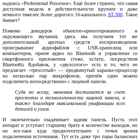
надпись «Professional Processor». Ещё более странно, что самая
доступная модель в действительности крупнее и даже
немного тяжелее более дорогого 16-канального
AT-300
. Такое
бывает?
Помимо декодеров объектно-ориентированного и
окружающего звучания, здесь мы получаем тот же
дополнительный арсенал средств воспроизведения:
проигрывание аудиофайлов c USB-хранилищ или
компьютеров, прием аудио по Bluetooth и управление со
смартфонного приложения (тоже, кстати, посредством
Bluetooth). Вдобавок, у «двухсотого» есть и то, чего не
предлагает «трехсотый» — продвинутый караоке-процессор
на несколько пар микрофонов, причём один можно
подключить непосредственно с лицевой панели.
Судя по всему, экономия достигается за счет
простоты и технологичности лицевой панели, а
также благодаря максимальной унификации всех
деталей и узлов.
И окончательно озадачивает задняя панель. Пусть этот
аппарат и уступает старшему брату в количестве выходов, но
он все-таки куда предпочтительнее с точки зрения
подключения источников. Тут есть даже три пары балансных