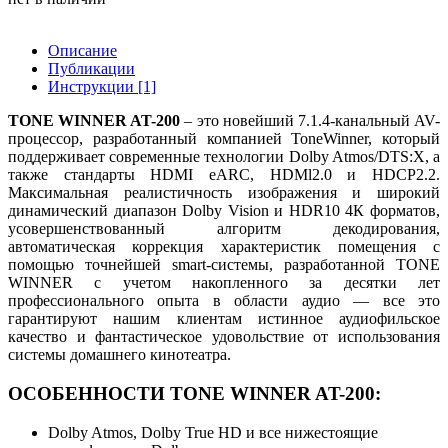
Описание
Публикации
Инструкции [1]
TONE WINNER AT-200
–
это новейший 7.1.4-канальный AV-
процессор, разработанный компанией ToneWinner, который
поддерживает современные технологии Dolby Atmos/DTS:X, а
также стандарты HDMI eARC, HDMl2.0 и HDCP2.2.
Максимальная реалистичность изображения и широкий
динамический диапазон Dolby Vision и HDR10 4К форматов,
усовершенствованный алгоритм декодирования,
автоматическая коррекция характеристик помещения с
помощью точнейшей smart-системы, разработанной TONE
WINNER с учетом накопленного за десятки лет
профессионального опыта в области аудио — все это
гарантируют нашим клиентам истинное аудиофильское
качество и фантастическое удовольствие от использования
системы домашнего кинотеатра.
ОСОБЕННОСТИ TONE WINNER AT-200:
Dolby Atmos, Dolby True HD и все нижестоящие