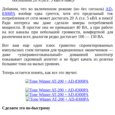
достигать 20 А (т.е. 5 кВА в пике)!
Добавим, что во включенном режиме (но без сигнала)
AD-
8300PA
вообще едва греется, хотя его предельный ток
потребления от сети может достигать 20 А (т.е. 5 кВА в пике)!
Ради интереса мы даже сделали замеры потребляемой
мощности. В простое она не превышает 40 ВА, а при работе
на все каналы при небольшой громкости, комфортной для
различения всех диалогов редко достигает 100 — 150 ВА.
Вот вам еще один плюс грамотно спроектированных
импульсных схем питания для традиционных оконечников —
даже «ультрамногоканальный» домашний кинотеатр
показывает скромный аппетит и не будет качать из розетки
большие токи на малых уровнях.
Теперь остается понять, как все это звучит.
Сделаем это по-быстрому