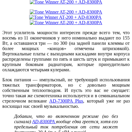
Этот усилитель мощности интересен прежде всего тем, что
восемь из 11 оконечников у него номинально выдают по 155
Вт, а оставшиеся три — по 300 (на задней панели клеммы от
более мощных «концов» отмечены штриховкой).
Вертикальные платы с выходными каскадами внутри корпуса
распределены группами по пять и шесть штук и примыкают к
крупным боковым радиаторам, которые принудительно
охлаждаются четырьмя кулерами.
Блок питания — импульсный, не требующий использования
тяжелых трансформаторов, но с довольно мощным
собственным теплоотводом. И пусть это вас не смущает:
точно такая же схемотехника используется и в семиканальном
стрелочном великане
AD-7300PA Plus
, который уже не раз
восхищал нас своей музыкальностью.
Добавим, что во включенном режиме (но без
сигнала)
AD-8300PA
вообще едва греется, хотя его
предельный ток потребления от сети может