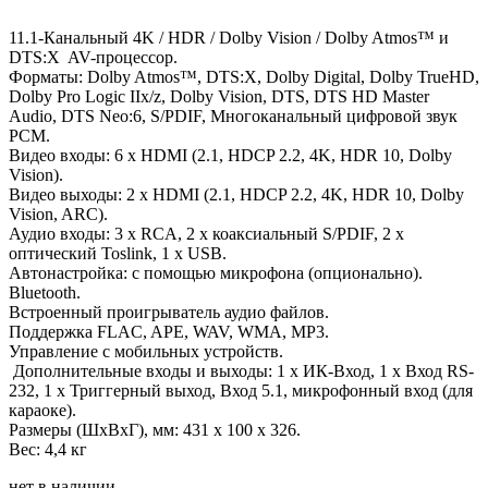
11.1-Канальный 4K / HDR / Dolby Vision / Dolby Atmos™ и
DTS:X AV-процессор.
Форматы: Dolby Atmos™, DTS:X, Dolby Digital, Dolby TrueHD,
Dolby Pro Logic IIx/z, Dolby Vision, DTS, DTS HD Master
Audio, DTS Neo:6, S/PDIF, Многоканальный цифровой звук
PCM.
Видео входы: 6 x HDMI (2.1, HDCP 2.2, 4K, HDR 10, Dolby
Vision).
Видео выходы: 2 x HDMI (2.1, HDCP 2.2, 4K, HDR 10, Dolby
Vision, ARC).
Аудио входы: 3 x RCA, 2 x коаксиальный S/PDIF, 2 x
оптический Toslink, 1 х USB.
Автонастройка: с помощью микрофона (опционально).
Bluetooth.
Встроенный проигрыватель аудио файлов.
Поддержка FLAC, APE, WAV, WMA, MP3.
Управление с мобильных устройств.
Дополнительные входы и выходы: 1 x ИК-Вход, 1 x Вход RS-
232, 1 x Триггерный выход, Вход 5.1, микрофонный вход (для
караоке).
Размеры (ШхВхГ), мм: 431 x 100 x 326.
Вес: 4,4 кг
нет в наличии