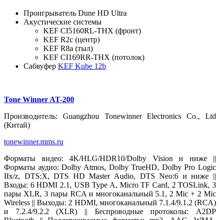
Проигрыватель Dune HD Ultra
Акустические системы
KEF CI5160RL-THX (фронт)
KEF R2c (центр)
KEF R8a (тыл)
KEF CI169RR-THX (потолок)
Сабвуфер
KEF Kube 12b
Tone Winner AT-200
Производитель: Guangzhou Tonewinner Electronics Co., Ltd
(Китай)
tonewinner.mms.ru
Форматы видео: 4K/HLG/HDR10/Dolby Vision и ниже ||
Форматы аудио: Dolby Atmos, Dolby TrueHD, Dolby Pro Logic
IIx/z, DTS:X, DTS HD Master Audio, DTS Neo:6 и ниже ||
Входы: 6 HDMI 2.1, USB Type A, Micro TF Card, 2 TOSLink, 3
пары XLR, 3 пары RCA и многоканальный 5.1, 2 Mic + 2 Mic
Wireless || Выходы: 2 HDMI, многоканальный 7.1.4/9.1.2 (RCA)
и 7.2.4/9.2.2 (XLR) || Беспроводные протоколы: A2DP