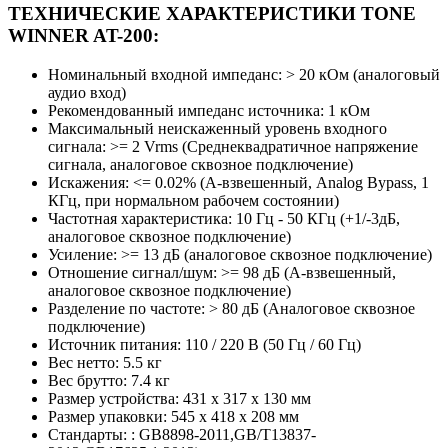
ТЕХНИЧЕСКИЕ ХАРАКТЕРИСТИКИ TONE
WINNER AT-200:
Номинальный входной импеданс: > 20 кОм (аналоговый
аудио вход)
Рекомендованный импеданс источника: 1 кОм
Максимальный неискаженный уровень входного
сигнала: >= 2 Vrms (Среднеквадратичное напряжение
сигнала, аналоговое сквозное подключение)
Искажения: <= 0.02% (A-взвешенный, Analog Bypаss, 1
КГц, при нормальном рабочем состоянии)
Частотная характеристика: 10 Гц - 50 КГц (+1/-3дБ,
аналоговое сквозное подключение)
Усиление: >= 13 дБ (аналоговое сквозное подключение)
Отношение сигнал/шум: >= 98 дБ (A-взвешенный,
аналоговое сквозное подключение)
Разделение по частоте: > 80 дБ (Аналоговое сквозное
подключение)
Источник питания: 110 / 220 В (50 Гц / 60 Гц)
Вес нетто: 5.5 кг
Вес брутто: 7.4 кг
Размер устройства: 431 х 317 х 130 мм
Размер упаковки: 545 x 418 x 208 мм
Стандарты: : GB8898-2011,GB/Т13837-