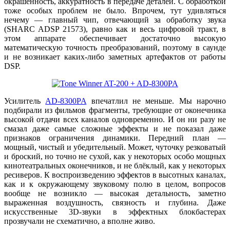
окрашенность, аккуратность в передаче деталей. С обработкой
тоже особых проблем не было. Впрочем, тут удивляться
нечему — главный чип, отвечающий за обработку звука
(SHARC ADSP 21573), равно как и весь цифровой тракт, в
этом аппарате обеспечивает достаточно высокую
математическую точность преобразований, поэтому в саунде
и не возникает каких-либо заметных артефактов от работы
DSP.
Усилитель
AD-8300PA
впечатлил не меньше. Мы нарочно
подбирали из фильмов фрагменты, требующие от оконечника
высокой отдачи всех каналов одновременно. И он ни разу не
смазал даже самые сложные эффекты и не показал даже
признаков ограничения динамики. Передний план —
мощный, чистый и убедительный. Может, чуточку резковатый
и броский, но точно не сухой, как у некоторых особо мощных
кинотеатральных оконечников, и не блёклый, как у некоторых
ресиверов. К воспроизведению эффектов в высотных каналах,
как и к окружающему звуковому полю в целом, вопросов
вообще не возникло — высокая детальность, заметно
выраженная воздушность, связность и глубина. Даже
искусственные 3D-звуки в эффектных блокбастерах
прозвучали не схематично, а вполне живо.