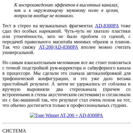
К воспроизведению эффектов в высотных каналах,
как и к окружающему звуковому полю в целом,
вопросов вообще не возникло.
Тест в стерео на музыкальных фрагментах
AD-8300PA
тоже
сдал без особых нареканий. Чуть-чуть не хватало пластики
или утончённости, зато не было проблем со сценой, с
передачей правильного масштаба мнимых образов и планов.
Так что связку
AT-200
/
AD-8300PA
вполне можно считать
универсальной.
Но самым взыскательным меломанам все же стоит повозиться
с точной подстройкой рум-корректора и сабвуферного канала
в процессоре. Мы сделали это сначала автокалибровкой для
трифонической конфигурации, и это уже дало весьма
пристойный результат. А затем не удержались от соблазна и
вручную выровняли два стереоканала (причем со
встроенными в стены акустическим системами) и согласовали
их с бас-машиной так, что результат стал очень похож на тот,
что обычно достигается только в профессиональных студиях.
СИСТЕМА