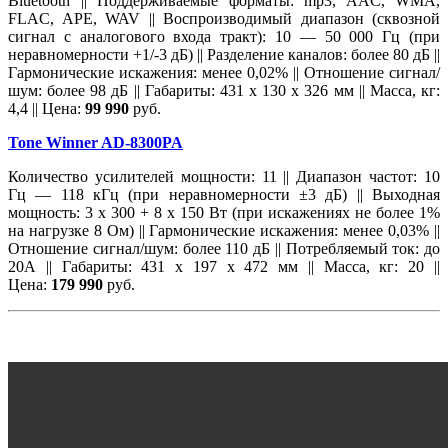
Bluetooth || Поддерживаемые форматы: mp3, AAC, WMA,
FLAC, APE, WAV || Воспроизводимый диапазон (сквозной
сигнал с аналогового входа тракт): 10 — 50 000 Гц (при
неравномерности +1/-3 дБ) || Разделение каналов: более 80 дБ ||
Гармонические искажения: менее 0,02% || Отношение сигнал/
шум: более 98 дБ || Габариты: 431 х 130 х 326 мм || Масса, кг:
4,4 || Цена:
99 990
руб.
Tone Winner AD-8300PA
Количество усилителей мощности: 11 || Диапазон частот: 10
Гц — 118 кГц (при неравномерности ±3 дБ) || Выходная
мощность: 3 х 300 + 8 х 150 Вт (при искажениях не более 1%
на нагрузке 8 Ом) || Гармонические искажения: менее 0,03% ||
Отношение сигнал/шум: более 110 дБ || Потребляемый ток: до
20А || Габариты: 431 х 197 х 472 мм || Масса, кг: 20 ||
Цена:
179 990
руб.