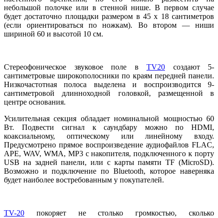
небольшой полочке или в стенной нише. В первом случае
будет достаточно площадки размером в 45 х 18 сантиметров
(если ориентироваться по ножкам). Во втором — ниши
шириной 60 и высотой 10 см.
Стереофоническое звуковое поле в
TV20
создают 5-
сантиметровые широкополосники по краям передней панели.
Низкочастотная полоса выделена и воспроизводится 9-
сантиметровой длинноходной головкой, размещенной в
центре основания.
Усилительная секция обладает номинальной мощностью 60
Вт. Подвести сигнал к саундбару можно по HDMI,
коаксиальному, оптическому или линейному входу.
Предусмотрено прямое воспроизведение аудиофайлов FLAC,
APE, WAV, WMA, MP3 с накопителя, подключенного к порту
USB на задней панели, или с карты памяти TF (MicroSD).
Возможно и подключение по Bluetooth, которое наверняка
будет наиболее востребованным у покупателей.
TV-20
покоряет не столько громкостью, сколько