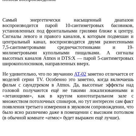
Самый энергетически насыщенный диапазон
воспроизводится парой 10-сантиметровых басовиков,
установленных под фронтальными грилями ближе к центру.
Сигналы левого и правого каналов, к которым подмешан и
центральный канал, воспроизводятся двумя разнесенными
7,5-сантиметровыми среднечастотниками и 19-
милиметровыми купольными пищалками. А сигналы
высотных каналов Atmos и DTS:X — парой 5-сантиметровых
широкополосников, направленных вверх.
Не удивительно, что по звучанию
AT-02
заметно отличается от
моделей серии TV. Особенно это заметно, когда включаешь
фильм с саундтреком в Atmos. Да, высотные эффекты над
головой получаются ещё не такими локализованными и
«летающими», как в крутом кинотеатральном зале с
множеством потолочных спикеров, но тут интересен сам факт
появления третьего измерения в звуковом сопровождении, что
было ясно различимо даже в помещении с высоким потолком
(в обычной комнате «атмос» будет выражен ещё лучше).