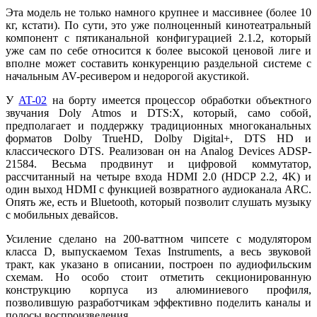
Эта модель не только намного крупнее и массивнее (более 10
кг, кстати). По сути, это уже полноценный кинотеатральный
компонент с пятиканальной конфигурацией 2.1.2, который
уже сам по себе относится к более высокой ценовой лиге и
вполне может составить конкуренцию раздельной системе с
начальным AV-ресивером и недорогой акустикой.
У
AT-02
на борту имеется процессор обработки объектного
звучания Doly Atmos и DTS:X, который, само собой,
предполагает и поддержку традиционных многоканальных
форматов Dolby TrueHD, Dolby Digital+, DTS HD и
классического DTS. Реализован он на Analog Devices ADSP-
21584. Весьма продвинут и цифровой коммутатор,
рассчитанный на четыре входа HDMI 2.0 (HDCP 2.2, 4K) и
один выход HDMI с функцией возвратного аудиоканала ARC.
Опять же, есть и Bluetooth, который позволит слушать музыку
с мобильных девайсов.
Усиление сделано на 200-ваттном чипсете с модулятором
класса D, выпускаемом Texas Instruments, а весь звуковой
тракт, как указано в описании, построен по аудиофильским
схемам. Но особо стоит отметить секционированную
конструкцию корпуса из алюминиевого профиля,
позволившую разработчикам эффективно поделить каналы и
полосы воспроизведения.