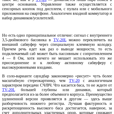
центре основания. Управление также осуществляется с
сенсорных кнопок под дисплеем, с пульта или с мобильного
приложения на смартфоне. Аналогичен входной коммутатор и
набор динамиков/усилителей.
Но есть одно принципиальное отличие: сигнал с внутреннего
3,5-дюймового басовика в
TV-20L
можно переключить на
внешний сабвуфер через специальную клеммную колодку.
Причем речь идет как раз о выводе мощности, то есть
подключаемый саб может быть пассивным с сопротивлением
4 — 8 Ом, хотя ничего не мешает использовать это же
присоединение и к любому активному сабвуферу с
высокоуровневыми входами.
В соло-варианте саундбар закономерно «рисует» чуть более
масштабную стереокартинку, чем
TV-20
с аналогичным
характером передачи СЧ/ВЧ. Что касается баса, то не ждите от
TV-20L
большей глубины или динамки, который
предполагается из-за более объемного корпуса. Преимущество
удлиненной версии проявляется в другом — здесь выше
разборчивость нижнего регистра. Лучшая фактурность и
раскрепощенность высокого баса достигается, наверное, за
счет дополнительных эластичных опор, которые снижают