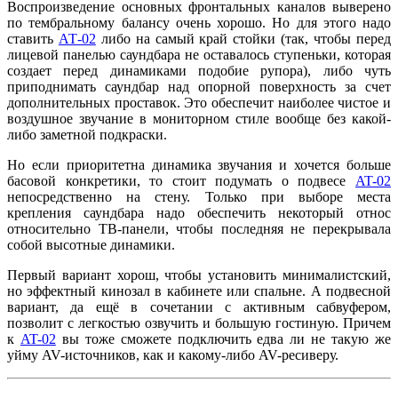
Воспроизведение основных фронтальных каналов выверено
по тембральному балансу очень хорошо. Но для этого надо
ставить
АТ-02
либо на самый край стойки (так, чтобы перед
лицевой панелью саундбара не оставалось ступеньки, которая
создает перед динамиками подобие рупора), либо чуть
приподнимать саундбар над опорной поверхность за счет
дополнительных проставок. Это обеспечит наиболее чистое и
воздушное звучание в мониторном стиле вообще без какой-
либо заметной подкраски.
Но если приоритетна динамика звучания и хочется больше
басовой конкретики, то стоит подумать о подвесе
AT-02
непосредственно на стену. Только при выборе места
крепления саундбара надо обеспечить некоторый относ
относительно ТВ-панели, чтобы последняя не перекрывала
собой высотные динамики.
Первый вариант хорош, чтобы установить минималистский,
но эффектный кинозал в кабинете или спальне. А подвесной
вариант, да ещё в сочетании с активным сабвуфером,
позволит с легкостью озвучить и большую гостиную. Причем
к
AT-02
вы тоже сможете подключить едва ли не такую же
уйму AV-источников, как и какому-либо AV-ресиверу.