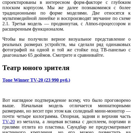
спроектированы в интересном форм-факторе с глубоким
плоским корпусом. Мы же далее познакомимся с более
традиционными по форме моделями. Две относятся к
мультимедийной линейке и воспроизводят звучание по схеме
2.1. Третья модель — продвинутая, с Atmos-процессором и
расширенным функционалом.
Чтобы вы получили верное визуальное представление о
реальных размерах устройств, мы сделали ряд одинаковых
фотографий на одной и той же стойке под ТВ-панелью с
диагональю 65 дюймов. Смотрите и сравнивайте.
Театр юного зрителя
Tone Winner TV-20 (23 990 руб.)
Вот наглядное подтверждение всему, что было проговорено
выше. Начальная модель отличается миниатюрными
размерами, но весит при этом как солидный мини-монитор —
почти четыре килограмма. Опорная, задняя и верхняя часть
TV-20
из металла, а лицевая вставка с дисплеем, портами и
грилями отлита из пластика. Саундбар не предусматривает
настенного крепления, но его можно разместить на