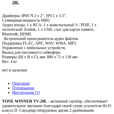
20L
Драйверы: ВЧ/СЧ 2 х 2", НЧ 1 х 3.5".
Суммарная мощность 60Вт.
Аудио входы: 1 x RCA, 1 x коаксиальный S / PDIF, 1 x
оптический Toslink, 1 х USB, слот для карты памяти,
Bluetooth, HDMI.
Встроенный проигрыватель аудио файлов.
Поддержка FLAC, APE, WAV, WMA, MP3.
Управление с мобильных устройств.
Выход для пассивного сабвуфера.
Размеры (Ш х В х Г), мм: 800 x 71 x 130 мм
Вес: 4 кг
нет в наличии
Описание
Публикации
Инструкции [1]
TONE WINNER TV-20L
- активный саунбар, обеспечивает
удивительное звучание благодаря своей схеме усилителя Hi-Fi
класса D. Саундбар оборудован двумя 2-дюймовыми