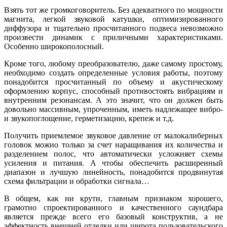
Взять тот же громкоговоритель. Без адекватного по мощности
магнита, легкой звуковой катушки, оптимизированного
диффузора и тщательно просчитанного подвеса невозможно
произвести динамик с приличными характеристиками.
Особенно широкополосный.
Кроме того, любому преобразователю, даже самому простому,
необходимо создать определенные условия работы, поэтому
понадобится просчитанный по объему и акустическому
оформлению корпус, способный противостоять вибрациям и
внутренним резонансам. А это значит, что он должен быть
довольно массивным, упроченным, иметь надлежащее вибро-
и звукопоглощение, герметизацию, крепеж и т.д.
Получить приемлемое звуковое давление от малокалиберных
головок можно только за счет наращивания их количества и
разделением полос, что автоматически усложняет схемы
усиления и питания. А чтобы обеспечить расширенный
диапазон и лучшую линейность, понадобится продвинутая
схема фильтрации и обработки сигнала…
В общем, как ни крути, главным признаком хорошего,
грамотно спроектированного и качественного саундбара
является прежде всего его базовый конструктив, а не
эффектность внешней отделки или широта пользовательского