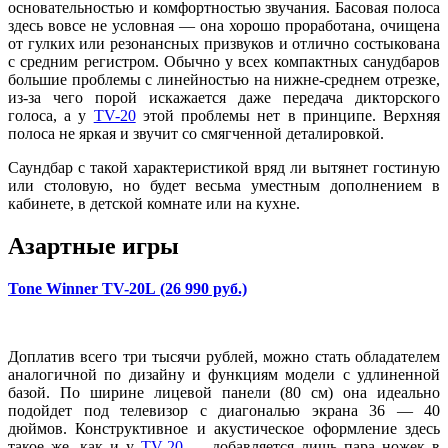
основательностью и комфортностью звучания. Басовая полоса
здесь вовсе не условная — она хорошо проработана, очищена
от гулких или резонансных призвуков и отлично состыкована
с средним регистром. Обычно у всех компактных санудбаров
большие проблемы с линейностью на нижне-среднем отрезке,
из-за чего порой искажается даже передача дикторского
голоса, а у
TV-20
этой проблемы нет в принципе. Верхняя
полоса не яркая и звучит со смягченной деталировкой.
Саундбар с такой характеристикой вряд ли вытянет гостиную
или столовую, но будет весьма уместным дополнением в
кабинете, в детской комнате или на кухне.
Азартные игры
Tone Winner TV-20L (26 990 руб
.)
Доплатив всего три тысячи рублей, можно стать обладателем
аналогичной по дизайну и функциям модели с удлиненной
базой. По ширине лицевой панели (80 см) она идеально
подойдет под телевизор с диагональю экрана 36 — 40
дюймов. Конструктивное и акустическое оформление здесь
такое же, как и у
TV-20
— добавляется лишь пара ножек в