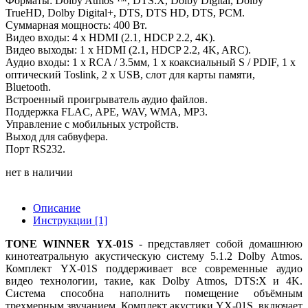
Форматы: Dolby Atmos ™, DTS:X, Dolby Digital, Dolby
TrueHD, Dolby Digital+, DTS, DTS HD, DTS, PCM.
Суммарная мощность: 400 Вт.
Видео входы: 4 x HDMI (2.1, HDCP 2.2, 4K).
Видео выходы: 1 x HDMI (2.1, HDCP 2.2, 4K, ARC).
Аудио входы: 1 x RCA / 3.5мм, 1 x коаксиальный S / PDIF, 1 x
оптический Toslink, 2 х USB, слот для карты памяти,
Bluetooth.
Встроенный проигрыватель аудио файлов.
Поддержка FLAC, APE, WAV, WMA, MP3.
Управление с мобильных устройств.
Выход для сабвуфера.
Порт RS232.
нет в наличии
Описание
Инструкции [1]
TONE WINNER YX-01S
- представляет собой домашнюю
кинотеатральную акустическую систему 5.1.2 Dolby Atmos.
Комплект YX-01S поддерживает все современные аудио
видео технологии, такие, как Dolby Atmos, DTS:X и 4K.
Система способна наполнить помещение объёмным
трехмерным звучанием. Комплект акустики YX-01S включает