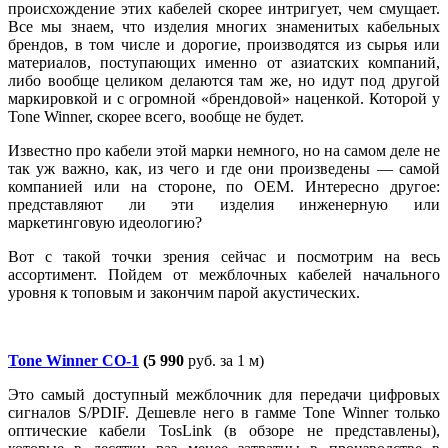
происхождение этих кабелей скорее интригует, чем смущает.
Все мы знаем, что изделия многих знаменитых кабельных
брендов, в том числе и дорогие, производятся из сырья или
материалов, поступающих именно от азиатских компаний,
либо вообще целиком делаются там же, но идут под другой
маркировкой и с огромной «брендовой» наценкой. Которой у
Tone Winner, скорее всего, вообще не будет.
Известно про кабели этой марки немного, но на самом деле не
так уж важно, как, из чего и где они произведены — самой
компанией или на стороне, по OEM. Интересно другое:
представляют ли эти изделия инженерную или
маркетинговую идеологию?
Вот с такой точки зрения сейчас и посмотрим на весь
ассортимент. Пойдем от межблочных кабелей начального
уровня к топовым и закончим парой акустических.
Tone Winner CO-1
(5 990
руб. за 1 м)
Это самый доступный межблочник для передачи цифровых
сигналов S/PDIF. Дешевле него в гамме Tone Winner только
оптические кабели TosLink (в обзоре не представлены),