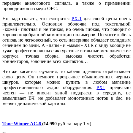
передачи аналогового сигнала, а также о применении
проводников из меди OFC.
Но надо сказать, что смотрится
PX-1
для своей цены очень
привлекательно. Основная оболочка под текстильной
«кожей» плотная и не тонкая, но очень гибкая, что говорит о
хорошо подобранной композиции полимеров. По массе кабель
отнюдь не легковесный, то есть наверняка обладает солидным
сечением по меди. А «папы» и «мамы» XLR с виду вообще не
хуже профессиональных: аккуратные стильные металлические
корпуса, точная сборка, высокая чистота обработки
коннекторов, золочение всех контактов…
Что же касается звучания, то кабель идеально отрабатывает
свою цену. Он немного прозрачнее обыкновенных черных
шнуров, которые можно купить в любом магазине
профессионального аудио оборудования.
PX1
предельно
честен — не вносит явной подкраски в середину, не
замыливает ВЧ, не добавляет монотонных ноток в бас, не
меняет динамической картины.
Tone Winner AC-6
(14 990
руб. за пару 1 м)