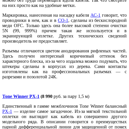
можно без труда перемещать вдоль кабеля. Так что смотрите
на них просто как на удобные метки.
Маркировка, нанесенная на насадку кабеля
АС-1
говорит, что
проводники в нем, как и в
CO-1
, сделаны из бескислородной
меди OFC. Только здесь она более высокой степени очистки
5N (99, 999%) причем такая же используется и в
экранирующей оплетке. Других технических сведений
производитель не предоставляет.
Разъемы отличаются цветом анодирования рифленых частей.
Здесь получен интересный коричневый оттенок без
характерного блеска, из-за чего издалека можно подумать, что
штекеры сделаны в корпусах из дерева. Сами контакты
изготовлены как на профессиональных разъемах — с
разрезами и позолотой 24К.
Tone Winner PX-1
(8 990
руб. за пару 1,5 м)
Единственный в гамме межблочниов Tone Winner балансный
PX-1
— изделие самое загадочное. Из-за мягкой текстильной
оплетки он выглядит как кабель из совершенно другого
модельного ряда. В описании говорится о преимуществах
парной дифференциальной линии для защищенной от помех