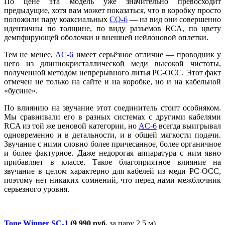
По цене эта модель уже значительно превосходит
предыдущие, хотя вам может показаться, что в коробку просто
положили пару коаксиальных
CO-6
— на вид они совершенно
идентичны по толщине, по виду разъемов RCA, по цвету
демпфирующей оболочки и внешней нейлоновой оплетки.
Тем не менее,
AC-6
имеет серьёзное отличие — проводник у
него из длиннокристаллической меди высокой чистоты,
полученной методом непрерывного литья PC-OCC. Этот факт
отмечен не только на сайте и на коробке, но и на кабельной
«бусине».
По влиянию на звучание этот соединитель стоит особняком.
Мы сравнивали его в разных системах с другими кабелями
RCA из той же ценовой категории, но
AC-6
всегда выигрывал
одновременно и в детальности, и в общей мягкости подачи.
Звучание с ними словно более причесанное, более органичное
и более фактурное. Даже недорогая аппаратура с ним явно
прибавляет в классе. Такое благоприятное влияние на
звучание в целом характерно для кабелей из меди PC-OCC,
поэтому нет никаких сомнений, что перед нами межблочник
серьезного уровня.
Tone Winner SC-1
(9 990 руб.
за пару 2,5 м)