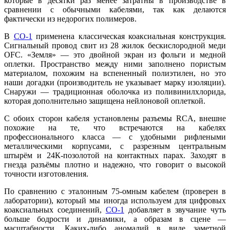
которые в десятки раз менее затратны в производстве в
сравнении с обычными кабелями, так как делаются
фактически из недорогих полимеров.
В
CO-1
применена классическая коаксиальная конструкция.
Сигнальный провод свит из 28 жилок бескислородной меди
OFC. «Земля» — это двойной экран из фольги и медной
оплетки. Пространство между ними заполнено пористым
материалом, похожим на вспененный полиэтилен, но это
наши догадки (производитель не указывает марку изоляции).
Снаружи — традиционная оболочка из поливинилхлорида,
которая дополнительно защищена нейлоновой оплеткой.
С обоих сторон кабеля установлены разъемы RCA, внешне
похожие на те, что встречаются на кабелях
профессионального класса — с удобными рифлеными
металлическими корпусами, с разрезным центральным
штырём и 24К-позолотой на контактных парах. Заходят в
гнезда разъёмы плотно и надежно, что говорит о высокой
точности изготовления.
По сравнению с эталонным 75-омным кабелем (проверен в
лаборатории), который мы иногда используем для цифровых
коаксиальных соединений,
CO-1
добавляет в звучание чуть
больше бодрости и динамики, а образам в сцене —
масштабности. Каких-либо аномалий в виде заметной