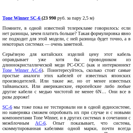
Tone Winner SC-6
(23 990
руб. за пару 2,5 м)
Помните, в одной известной телерекламе говорилось: если
нет разницы, зачем платить больше? Такая формулировка явно
не подходит для этой модели, с ней разница будет точно, а в
некоторых системах — очень заметной.
Серьёзную для китайских изделий цену этот кабель
оправдывает уже хотя бы проводником из
длиннокристаллической меди PC-OCC (как и интерконнект
Tone Winner AC-6
). Поинтересуйтесь, сколько стоят самые
простые аналоги этих кабелей от известных японских
производителей. Или такие же, но от менее известных
тайваньских. Или американские, европейские либо любые
другие кабели с медью чистотой не менее 6N… Они все в
разы дороже!
SC-6
мы тоже пока не тестировали ни в одной аудиосистеме,
но наверняка сможем опробовать их при случае и с новыми
компонентами Tone Winner, и в других системах в сочетании с
межблочным
AC-6
. Опыт показывает, что система,
скоммутированная кабелями одной марки, почти всегда