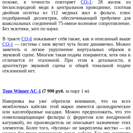
похоже, в точности повторяет
CO-1
: 28 жилок из
бескислородной меди в центральном проводнике, плотная
двойная оплетка из 112 медных жил и фольги, плюс
подобранный диэлектрик, обеспечивающий требуемое для
коаксиальных соединений 75-омное волновое сопротивление.
Без экзотики, зато по науке.
В тракте
CO-6
показывает себя также, как и описанный выше
CO-1
— система с ним звучит чуть более динамично. Можно
заметить и легкое укрупнение виртуальных образов в
звуковой сцене. Многим такая подача понравится, хотя она и
отличается от эталонной. При этом в детальности, в
архитектуре звуковой сцены и общей тональной подаче
отклонений нет.
Tone Winner AC-1
(7 990 руб.
за пару 1 м)
Наверняка вы уже обратили внимание, что на всех
межблочных кабелях этой марки имеются цилиндрические
или каплеобразные насадки. Можно предположить, что это
помехозащищающие фильтры (с ферритом или внедренной
катушкой), но производитель не описывает назначение этих
элементов. Более того, «бусины» не закреплены жестко — их