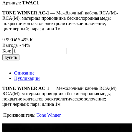
Артикул:
TWAC1
TONE WINNER AC-1
— Межблочный кабель RCA(M)-
RCA(M); материал проводника бескислородная медь;
покрытие контактов электролитическое золочение;
цвет черный; пара; длина 1м
9 990
₽
5 495
₽
Выгода ~44%
Кол:
Купить
Описание
Публикации
TONE WINNER AC-1
— Межблочный кабель RCA(M)-
RCA(M); материал проводника бескислородная медь;
покрытие контактов электролитическое золочение;
цвет черный; пара; длина 1м
Производитель:
Tone Winner