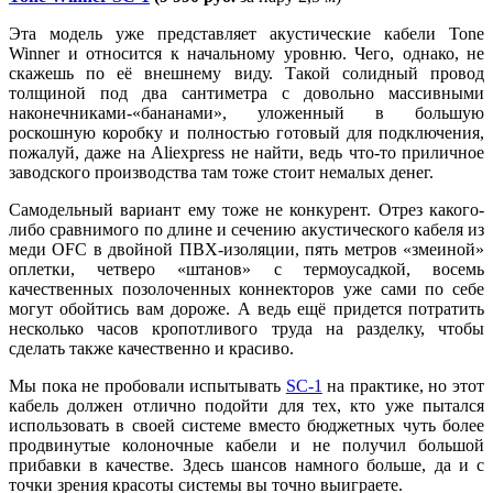
Эта модель уже представляет акустические кабели Tone
Winner и относится к начальному уровню. Чего, однако, не
скажешь по её внешнему виду. Такой солидный провод
толщиной под два сантиметра с довольно массивными
наконечниками-«бананами», уложенный в большую
роскошную коробку и полностью готовый для подключения,
пожалуй, даже на Aliexpress не найти, ведь что-то приличное
заводского производства там тоже стоит немалых денег.
Самодельный вариант ему тоже не конкурент. Отрез какого-
либо сравнимого по длине и сечению акустического кабеля из
меди OFC в двойной ПВХ-изоляции, пять метров «змеиной»
оплетки, четверо «штанов» с термоусадкой, восемь
качественных позолоченных коннекторов уже сами по себе
могут обойтись вам дороже. А ведь ещё придется потратить
несколько часов кропотливого труда на разделку, чтобы
сделать также качественно и красиво.
Мы пока не пробовали испытывать
SC-1
на практике, но этот
кабель должен отлично подойти для тех, кто уже пытался
использовать в своей системе вместо бюджетных чуть более
продвинутые колоночные кабели и не получил большой
прибавки в качестве. Здесь шансов намного больше, да и с
точки зрения красоты системы вы точно выиграете.