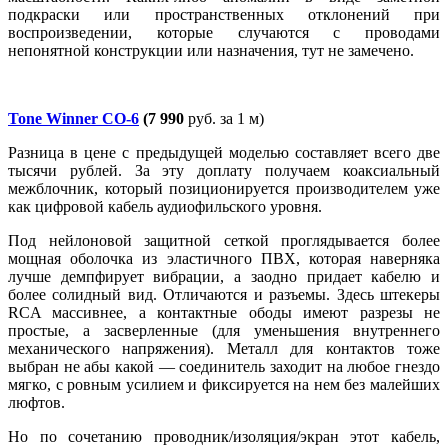
подкраски или пространственных отклонений при
воспроизведении, которые случаются с проводами
непонятной конструкции или назначения, тут не замечено.
Tone Winner CO-6
(7 990
руб. за 1 м)
Разница в цене с предыдущей моделью составляет всего две
тысячи рублей. За эту доплату получаем коаксиальный
межблочник, который позиционируется производителем уже
как цифровой кабель аудиофильского уровня.
Под нейлоновой защитной сеткой проглядывается более
мощная оболочка из эластичного ПВХ, которая наверняка
лучше демпфирует вибрации, а заодно придает кабелю и
более солидный вид. Отличаются и разъемы. Здесь штекеры
RCA массивнее, а контактные ободы имеют разрезы не
простые, а засверленные (для уменьшения внутреннего
механического напряжения). Металл для контактов тоже
выбран не абы какой — соединитель заходит на любое гнездо
мягко, с ровным усилием и фиксируется на нем без малейших
люфтов.
Но по сочетанию проводник/изоляция/экран этот кабель,