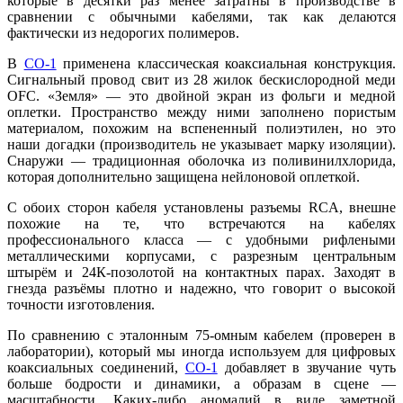
которые в десятки раз менее затратны в производстве в
сравнении с обычными кабелями, так как делаются
фактически из недорогих полимеров.
В
CO-1
применена классическая коаксиальная конструкция.
Сигнальный провод свит из 28 жилок бескислородной меди
OFC. «Земля» — это двойной экран из фольги и медной
оплетки. Пространство между ними заполнено пористым
материалом, похожим на вспененный полиэтилен, но это
наши догадки (производитель не указывает марку изоляции).
Снаружи — традиционная оболочка из поливинилхлорида,
которая дополнительно защищена нейлоновой оплеткой.
С обоих сторон кабеля установлены разъемы RCA, внешне
похожие на те, что встречаются на кабелях
профессионального класса — с удобными рифлеными
металлическими корпусами, с разрезным центральным
штырём и 24К-позолотой на контактных парах. Заходят в
гнезда разъёмы плотно и надежно, что говорит о высокой
точности изготовления.
По сравнению с эталонным 75-омным кабелем (проверен в
лаборатории), который мы иногда используем для цифровых
коаксиальных соединений,
CO-1
добавляет в звучание чуть
больше бодрости и динамики, а образам в сцене —
масштабности. Каких-либо аномалий в виде заметной