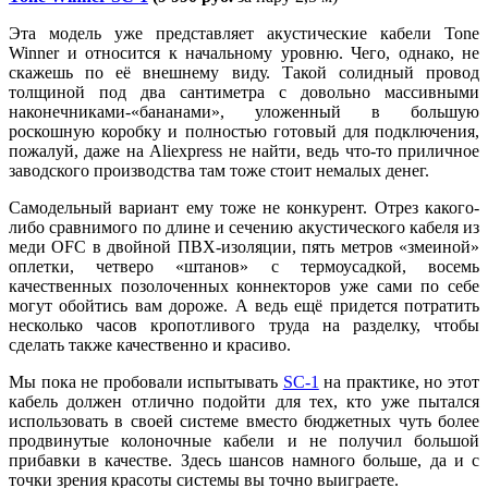
Эта модель уже представляет акустические кабели Tone
Winner и относится к начальному уровню. Чего, однако, не
скажешь по её внешнему виду. Такой солидный провод
толщиной под два сантиметра с довольно массивными
наконечниками-«бананами», уложенный в большую
роскошную коробку и полностью готовый для подключения,
пожалуй, даже на Aliexpress не найти, ведь что-то приличное
заводского производства там тоже стоит немалых денег.
Самодельный вариант ему тоже не конкурент. Отрез какого-
либо сравнимого по длине и сечению акустического кабеля из
меди OFC в двойной ПВХ-изоляции, пять метров «змеиной»
оплетки, четверо «штанов» с термоусадкой, восемь
качественных позолоченных коннекторов уже сами по себе
могут обойтись вам дороже. А ведь ещё придется потратить
несколько часов кропотливого труда на разделку, чтобы
сделать также качественно и красиво.
Мы пока не пробовали испытывать
SC-1
на практике, но этот
кабель должен отлично подойти для тех, кто уже пытался
использовать в своей системе вместо бюджетных чуть более
продвинутые колоночные кабели и не получил большой
прибавки в качестве. Здесь шансов намного больше, да и с
точки зрения красоты системы вы точно выиграете.