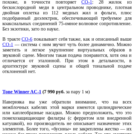
похоже, в точности повторяет
CO-1
: 28 жилок из
бескислородной меди в центральном проводнике, плотная
двойная оплетка из 112 медных жил и фольги, плюс
подобранный диэлектрик, обеспечивающий требуемое для
коаксиальных соединений 75-омное волновое сопротивление.
Без экзотики, зато по науке.
В тракте
CO-6
показывает себя также, как и описанный выше
CO-1
— система с ним звучит чуть более динамично. Можно
заметить и легкое укрупнение виртуальных образов в
звуковой сцене. Многим такая подача понравится, хотя она и
отличается от эталонной. При этом в детальности, в
архитектуре звуковой сцены и общей тональной подаче
отклонений нет.
Tone Winner AC-1
(7 990 руб.
за пару 1 м)
Наверняка вы уже обратили внимание, что на всех
межблочных кабелях этой марки имеются цилиндрические
или каплеобразные насадки. Можно предположить, что это
помехозащищающие фильтры (с ферритом или внедренной
катушкой), но производитель не описывает назначение этих
элементов. Более того, «бусины» не закреплены жестко — их