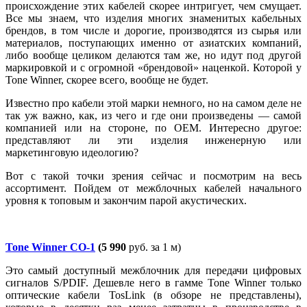
происхождение этих кабелей скорее интригует, чем смущает.
Все мы знаем, что изделия многих знаменитых кабельных
брендов, в том числе и дорогие, производятся из сырья или
материалов, поступающих именно от азиатских компаний,
либо вообще целиком делаются там же, но идут под другой
маркировкой и с огромной «брендовой» наценкой. Которой у
Tone Winner, скорее всего, вообще не будет.
Известно про кабели этой марки немного, но на самом деле не
так уж важно, как, из чего и где они произведены — самой
компанией или на стороне, по OEM. Интересно другое:
представляют ли эти изделия инженерную или
маркетинговую идеологию?
Вот с такой точки зрения сейчас и посмотрим на весь
ассортимент. Пойдем от межблочных кабелей начального
уровня к топовым и закончим парой акустических.
Tone Winner CO-1
(5 990
руб. за 1 м)
Это самый доступный межблочник для передачи цифровых
сигналов S/PDIF. Дешевле него в гамме Tone Winner только
оптические кабели TosLink (в обзоре не представлены),