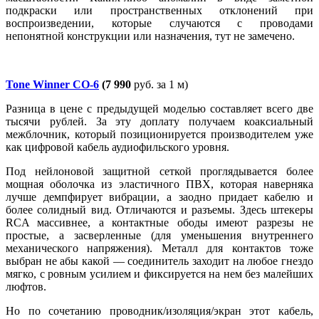
подкраски или пространственных отклонений при
воспроизведении, которые случаются с проводами
непонятной конструкции или назначения, тут не замечено.
Tone Winner CO-6
(7 990
руб. за 1 м)
Разница в цене с предыдущей моделью составляет всего две
тысячи рублей. За эту доплату получаем коаксиальный
межблочник, который позиционируется производителем уже
как цифровой кабель аудиофильского уровня.
Под нейлоновой защитной сеткой проглядывается более
мощная оболочка из эластичного ПВХ, которая наверняка
лучше демпфирует вибрации, а заодно придает кабелю и
более солидный вид. Отличаются и разъемы. Здесь штекеры
RCA массивнее, а контактные ободы имеют разрезы не
простые, а засверленные (для уменьшения внутреннего
механического напряжения). Металл для контактов тоже
выбран не абы какой — соединитель заходит на любое гнездо
мягко, с ровным усилием и фиксируется на нем без малейших
люфтов.
Но по сочетанию проводник/изоляция/экран этот кабель,