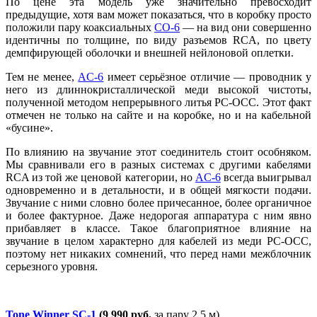
По цене эта модель уже значительно превосходит
предыдущие, хотя вам может показаться, что в коробку просто
положили пару коаксиальных
CO-6
— на вид они совершенно
идентичны по толщине, по виду разъемов RCA, по цвету
демпфирующей оболочки и внешней нейлоновой оплетки.
Тем не менее,
AC-6
имеет серьёзное отличие — проводник у
него из длиннокристаллической меди высокой чистоты,
полученной методом непрерывного литья PC-OCC. Этот факт
отмечен не только на сайте и на коробке, но и на кабельной
«бусине».
По влиянию на звучание этот соединитель стоит особняком.
Мы сравнивали его в разных системах с другими кабелями
RCA из той же ценовой категории, но
AC-6
всегда выигрывал
одновременно и в детальности, и в общей мягкости подачи.
Звучание с ними словно более причесанное, более органичное
и более фактурное. Даже недорогая аппаратура с ним явно
прибавляет в классе. Такое благоприятное влияние на
звучание в целом характерно для кабелей из меди PC-OCC,
поэтому нет никаких сомнений, что перед нами межблочник
серьезного уровня.
Tone Winner SC-1
(9 990 руб.
за пару 2,5 м)