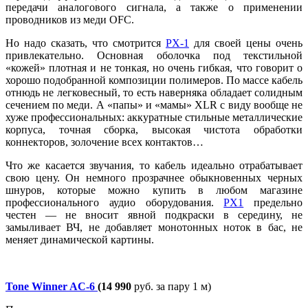
передачи аналогового сигнала, а также о применении
проводников из меди OFC.
Но надо сказать, что смотрится
PX-1
для своей цены очень
привлекательно. Основная оболочка под текстильной
«кожей» плотная и не тонкая, но очень гибкая, что говорит о
хорошо подобранной композиции полимеров. По массе кабель
отнюдь не легковесный, то есть наверняка обладает солидным
сечением по меди. А «папы» и «мамы» XLR с виду вообще не
хуже профессиональных: аккуратные стильные металлические
корпуса, точная сборка, высокая чистота обработки
коннекторов, золочение всех контактов…
Что же касается звучания, то кабель идеально отрабатывает
свою цену. Он немного прозрачнее обыкновенных черных
шнуров, которые можно купить в любом магазине
профессионального аудио оборудования.
PX1
предельно
честен — не вносит явной подкраски в середину, не
замыливает ВЧ, не добавляет монотонных ноток в бас, не
меняет динамической картины.
Tone Winner AC-6
(14 990
руб. за пару 1 м)