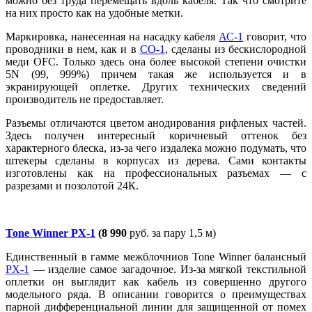
можно без труда перемещать вдоль кабеля. Так что смотрите
на них просто как на удобные метки.
Маркировка, нанесенная на насадку кабеля
АС-1
говорит, что
проводники в нем, как и в
CO-1
, сделаны из бескислородной
меди OFC. Только здесь она более высокой степени очистки
5N (99, 999%) причем такая же используется и в
экранирующей оплетке. Других технических сведений
производитель не предоставляет.
Разъемы отличаются цветом анодирования рифленых частей.
Здесь получен интересный коричневый оттенок без
характерного блеска, из-за чего издалека можно подумать, что
штекеры сделаны в корпусах из дерева. Сами контакты
изготовлены как на профессиональных разъемах — с
разрезами и позолотой 24К.
Tone Winner PX-1
(8 990
руб. за пару 1,5 м)
Единственный в гамме межблочниов Tone Winner балансный
PX-1
— изделие самое загадочное. Из-за мягкой текстильной
оплетки он выглядит как кабель из совершенно другого
модельного ряда. В описании говорится о преимуществах
парной дифференциальной линии для защищенной от помех