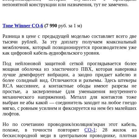
непонятной конструкции или назначения, тут не замечено.
Tone Winner CO-6
(7 990
руб. за 1 м)
Разница в цене с предыдущей моделью составляет всего две
тысячи рублей. За эту доплату получаем коаксиальный
межблочник, который позиционируется производителем уже
как цифровой кабель аудиофильского уровня.
Под нейлоновой защитной сеткой проглядывается более
мощная оболочка из эластичного ПВХ, которая наверняка
лучше демпфирует вибрации, а заодно придает кабелю и
более солидный вид. Отличаются и разъемы. Здесь штекеры
RCA массивнее, а контактные ободы имеют разрезы не
простые, а засверленные (для уменьшения внутреннего
механического напряжения). Металл для контактов тоже
выбран не абы какой — соединитель заходит на любое гнездо
мягко, с ровным усилием и фиксируется на нем без малейших
люфтов.
Но по сочетанию проводник/изоляция/экран этот кабель,
похоже, в точности повторяет
CO-1
: 28 жилок из
бескислородной меди в центральном проводнике, плотная