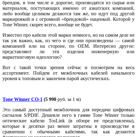
брендов, в том числе и дорогие, производятся из сырья или
материалов, поступающих именно от азиатских компаний,
либо вообще целиком делаются там же, но идут под другой
маркировкой и с огромной «брендовой» наценкой. Которой у
Tone Winner, скорее всего, вообще не будет.
Известно про кабели этой марки немного, но на самом деле не
так уж важно, как, из чего и где они произведены — самой
компанией или на стороне, по OEM. Интересно другое:
представляют ли эти изделия инженерную или
маркетинговую идеологию?
Вот с такой точки зрения сейчас и посмотрим на весь
ассортимент. Пойдем от межблочных кабелей начального
уровня к топовым и закончим парой акустических.
Tone Winner CO-1
(5 990
руб. за 1 м)
Это самый доступный межблочник для передачи цифровых
сигналов S/PDIF. Дешевле него в гамме Tone Winner только
оптические кабели TosLink (в обзоре не представлены),
которые в десятки раз менее затратны в производстве в
сравнении с обычными кабелями, так как делаются