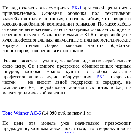
Но надо сказать, что смотрится
PX-1
для своей цены очень
привлекательно. Основная оболочка под текстильной
«кожей» плотная и не тонкая, но очень гибкая, что говорит о
хорошо подобранной композиции полимеров. По массе кабель
отнюдь не легковесный, то есть наверняка обладает солидным
сечением по меди. А «папы» и «мамы» XLR с виду вообще не
хуже профессиональных: аккуратные стильные металлические
корпуса, точная сборка, высокая чистота обработки
коннекторов, золочение всех контактов…
Что же касается звучания, то кабель идеально отрабатывает
свою цену. Он немного прозрачнее обыкновенных черных
шнуров, которые можно купить в любом магазине
профессионального аудио оборудования.
PX1
предельно
честен — не вносит явной подкраски в середину, не
замыливает ВЧ, не добавляет монотонных ноток в бас, не
меняет динамической картины.
Tone Winner AC-6
(14 990
руб. за пару 1 м)
По цене эта модель уже значительно превосходит
предыдущие, хотя вам может показаться, что в коробку просто