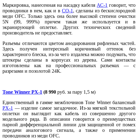
Маркировка, нанесенная на насадку кабеля
АС-1
говорит, что
проводники в нем, как и в
CO-1
, сделаны из бескислородной
меди OFC. Только здесь она более высокой степени очистки
5N (99, 999%) причем такая же используется и в
экранирующей оплетке. Других технических сведений
производитель не предоставляет.
Разъемы отличаются цветом анодирования рифленых частей.
Здесь получен интересный коричневый оттенок без
характерного блеска, из-за чего издалека можно подумать, что
штекеры сделаны в корпусах из дерева. Сами контакты
изготовлены как на профессиональных разъемах — с
разрезами и позолотой 24К.
Tone Winner PX-1
(8 990
руб. за пару 1,5 м)
Единственный в гамме межблочниов Tone Winner балансный
PX-1
— изделие самое загадочное. Из-за мягкой текстильной
оплетки он выглядит как кабель из совершенно другого
модельного ряда. В описании говорится о преимуществах
парной дифференциальной линии для защищенной от помех
передачи аналогового сигнала, а также о применении
проводников из меди OFC.