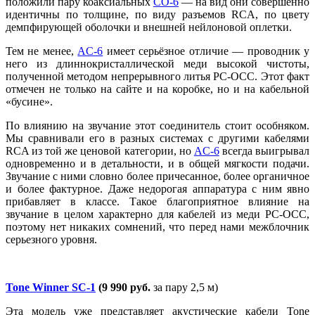
положили пару коаксиальных
CO-6
— на вид они совершенно
идентичны по толщине, по виду разъемов RCA, по цвету
демпфирующей оболочки и внешней нейлоновой оплетки.
Тем не менее,
AC-6
имеет серьёзное отличие — проводник у
него из длиннокристаллической меди высокой чистоты,
полученной методом непрерывного литья PC-OCC. Этот факт
отмечен не только на сайте и на коробке, но и на кабельной
«бусине».
По влиянию на звучание этот соединитель стоит особняком.
Мы сравнивали его в разных системах с другими кабелями
RCA из той же ценовой категории, но
AC-6
всегда выигрывал
одновременно и в детальности, и в общей мягкости подачи.
Звучание с ними словно более причесанное, более органичное
и более фактурное. Даже недорогая аппаратура с ним явно
прибавляет в классе. Такое благоприятное влияние на
звучание в целом характерно для кабелей из меди PC-OCC,
поэтому нет никаких сомнений, что перед нами межблочник
серьезного уровня.
Tone Winner SC-1
(9 990 руб.
за пару 2,5 м)
Эта модель уже представляет акустические кабели Tone