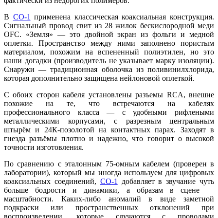
фактически из недорогих полимеров.
В
CO-1
применена классическая коаксиальная конструкция.
Сигнальный провод свит из 28 жилок бескислородной меди
OFC. «Земля» — это двойной экран из фольги и медной
оплетки. Пространство между ними заполнено пористым
материалом, похожим на вспененный полиэтилен, но это
наши догадки (производитель не указывает марку изоляции).
Снаружи — традиционная оболочка из поливинилхлорида,
которая дополнительно защищена нейлоновой оплеткой.
С обоих сторон кабеля установлены разъемы RCA, внешне
похожие на те, что встречаются на кабелях
профессионального класса — с удобными рифлеными
металлическими корпусами, с разрезным центральным
штырём и 24К-позолотой на контактных парах. Заходят в
гнезда разъёмы плотно и надежно, что говорит о высокой
точности изготовления.
По сравнению с эталонным 75-омным кабелем (проверен в
лаборатории), который мы иногда используем для цифровых
коаксиальных соединений,
CO-1
добавляет в звучание чуть
больше бодрости и динамики, а образам в сцене —
масштабности. Каких-либо аномалий в виде заметной
подкраски или пространственных отклонений при
воспроизведении, которые случаются с проводами