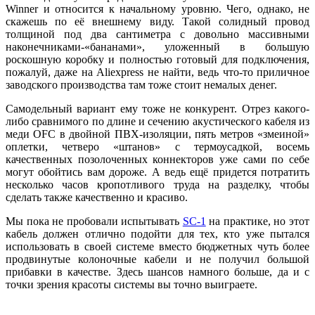
Winner и относится к начальному уровню. Чего, однако, не
скажешь по её внешнему виду. Такой солидный провод
толщиной под два сантиметра с довольно массивными
наконечниками-«бананами», уложенный в большую
роскошную коробку и полностью готовый для подключения,
пожалуй, даже на Aliexpress не найти, ведь что-то приличное
заводского производства там тоже стоит немалых денег.
Самодельный вариант ему тоже не конкурент. Отрез какого-
либо сравнимого по длине и сечению акустического кабеля из
меди OFC в двойной ПВХ-изоляции, пять метров «змеиной»
оплетки, четверо «штанов» с термоусадкой, восемь
качественных позолоченных коннекторов уже сами по себе
могут обойтись вам дороже. А ведь ещё придется потратить
несколько часов кропотливого труда на разделку, чтобы
сделать также качественно и красиво.
Мы пока не пробовали испытывать
SC-1
на практике, но этот
кабель должен отлично подойти для тех, кто уже пытался
использовать в своей системе вместо бюджетных чуть более
продвинутые колоночные кабели и не получил большой
прибавки в качестве. Здесь шансов намного больше, да и с
точки зрения красоты системы вы точно выиграете.