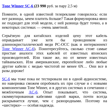
Tone Winner SC-6
(23 990
руб. за пару 2,5 м)
Помните, в одной известной телерекламе говорилось: если
нет разницы, зачем платить больше? Такая формулировка явно
не подходит для этой модели, с ней разница будет точно, а в
некоторых системах — очень заметной.
Серьёзную для китайских изделий цену этот кабель
оправдывает уже хотя бы проводником из
длиннокристаллической меди PC-OCC (как и интерконнект
Tone Winner AC-6
). Поинтересуйтесь, сколько стоят самые
простые аналоги этих кабелей от известных японских
производителей. Или такие же, но от менее известных
тайваньских. Или американские, европейские либо любые
другие кабели с медью чистотой не менее 6N… Они все в
разы дороже!
SC-6
мы тоже пока не тестировали ни в одной аудиосистеме,
но наверняка сможем опробовать их при случае и с новыми
компонентами Tone Winner, и в других системах в сочетании с
межблочным
AC-6
. Опыт показывает, что система,
скоммутированная кабелями одной марки, почти всегда
раскрывается лучше, чем с разнородными. Поэтому на
«шестерки» — особая надежда.