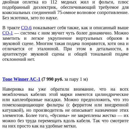
двойная оплетка из 112 медных жил и фольги, плюс
подобранный диэлектрик, обеспечивающий требуемое для
коаксиальных соединений 75-омное волновое сопротивление.
Без экзотики, зато по науке.
В тракте
CO-6
показывает себя также, как и описанный выше
CO-1
— система с ним звучит чуть более динамично. Можно
заметить и легкое укрупнение виртуальных образов в
звуковой сцене. Многим такая подача понравится, хотя она и
отличается от эталонной. При этом в детальности, в
архитектуре звуковой сцены и общей тональной подаче
отклонений нет.
Tone Winner AC-1
(7 990 руб.
за пару 1 м)
Наверняка вы уже обратили внимание, что на всех
межблочных кабелях этой марки имеются цилиндрические
или каплеобразные насадки. Можно предположить, что это
помехозащищающие фильтры (с ферритом или внедренной
катушкой), но производитель не описывает назначение этих
элементов. Более того, «бусины» не закреплены жестко — их
можно без труда перемещать вдоль кабеля. Так что смотрите
на них просто как на удобные метки.